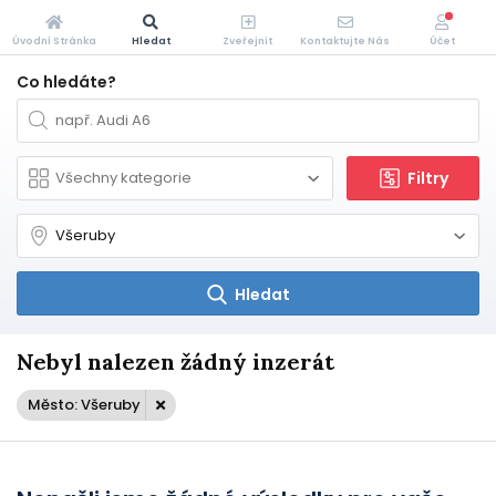
Úvodní Stránka
Hledat
Zveřejnit
Kontaktujte Nás
Účet
Co hledáte?
Filtry
Hledat
Nebyl nalezen žádný inzerát
Město: Všeruby