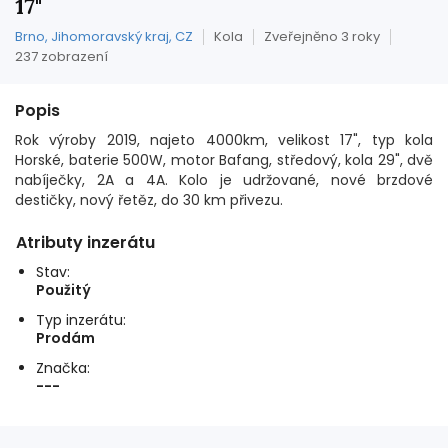
17"
Brno, Jihomoravský kraj, CZ
Kola
Zveřejněno 3 roky
237 zobrazení
Popis
Rok výroby 2019, najeto 4000km, velikost 17", typ kola
Horské, baterie 500W, motor Bafang, středový, kola 29", dvě
nabíječky, 2A a 4A. Kolo je udržované, nové brzdové
destičky, nový řetěz, do 30 km přivezu.
Atributy inzerátu
Stav:
Použitý
Typ inzerátu:
Prodám
Značka:
---