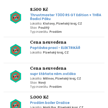
8.500 Kč
Thrustmaster T300 RS GT Edition + TH8A
Řadicí Páku
Lokalita:
Klatovy, Plzeňský kraj, CZ
Stav:
Použitý
Typ inzerátu:
Prodám
Cena neuvedena
Poptávka prací - ELEKTRIKÁŘ
Lokalita:
Plzeňský kraj, CZ
Cena neuvedena
supr štěńata něm.ovčáka
Lokalita:
Milínov, Plzeňský kraj, CZ
Stav:
Nový
Typ inzerátu:
Prodám
5.000 Kč
Prodám boiler Dražice
Lokalita:
Malý Bor, Plzeňský kraj, CZ