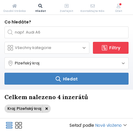
Úvodní Stránka
Hledat
Zveřejnit
Kontaktujte Nás
Účet
Co hledáte?
Filtry
Hledat
Celkem nalezeno 4 inzerátů
Kraj: Plzeňský kraj
Seřaď podle
Nově vloženo