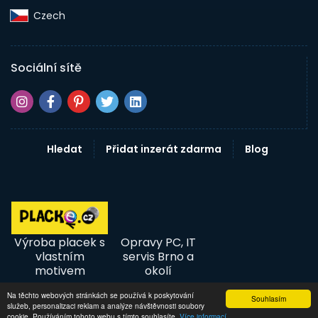
Czech‎
Sociální sítě
Hledat
Přidat inzerát zdarma
Blog
Výroba placek s
Opravy PC, IT
vlastním
servis Brno a
motivem
okolí
Na těchto webových stránkách se používá k poskytování
Souhlasím
služeb, personalizaci reklam a analýze návštěvnosti soubory
© 2026 InzertníTržiště - Inzerce, bazar
cookie. Používáním tohoto webu s tímto souhlasíte.
Více informací