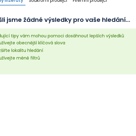
y inzeráty
Soukromí prodejci
Firemní prodejci
li jsme žádné výsledky pro vaše hledání...
dující tipy vám mohou pomoci dosáhnout lepších výsledků
žívejte obecnější klíčová slova
šiřte lokalitu hledání
žívejte méně filtrů