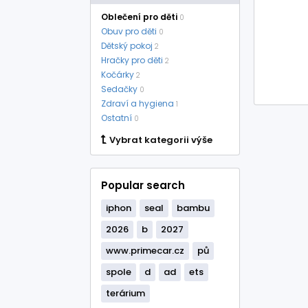
Oblečení pro děti
0
Obuv pro děti
0
Dětský pokoj
2
Hračky pro děti
2
Kočárky
2
Sedačky
0
Zdraví a hygiena
1
Ostatní
0
Vybrat kategorii výše
Popular search
iphon
seal
bambu
2026
b
2027
www.primecar.cz
pů
spole
d
ad
ets
terárium