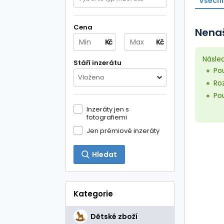
Všechn
Cena
Nenaš
Kč
Kč
Násle
Stáří inzerátu
Pou
Vloženo
Roz
Pou
Inzeráty jen s
fotografiemi
Jen prémiové inzeráty
Hledat
Kategorie
Dětské zboží