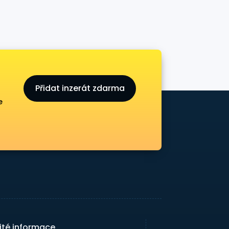
Přidat inzerát zdarma
e
ité informace