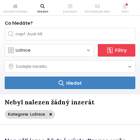
Úvodní Stránka
Hledat
Zveřejnit
Kontaktujte Nás
Účet
Co hledáte?
Filtry
Hledat
Nebyl nalezen žádný inzerát
Kategorie: Ložnice