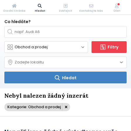
Úvodní Stránka
Hledat
Zveřejnit
Kontaktujte Nás
Účet
Co hledáte?
Filtry
Hledat
Nebyl nalezen žádný inzerát
Kategorie: Obchod a prodej