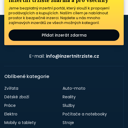
Inzertní tržiště zdarma a pro všechny
Jsme bezplatný inzertní portál, který slouží k propojení
prodávajících a kupujících. Naším cílem je nabídnout
prostor k bezpečné inzerci. Najdete u nás mnoho
zajímavých inzerátů ze všech možných kategorií.
Přidat inzerát zdarma
E-mail:
info@inzertnitrziste.cz
Oblíbené kategorie
Zvířata
Auto-moto
Dětské zboží
Reality
Práce
Služby
Elektro
Počítače a notebooky
Mobily a tablety
Stroje