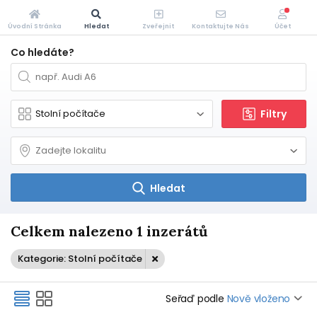
Úvodní Stránka
Hledat
Zveřejnit
Kontaktujte Nás
Účet
Co hledáte?
Filtry
Hledat
Celkem nalezeno 1 inzerátů
Kategorie: Stolní počítače
Seřaď podle
Nově vloženo