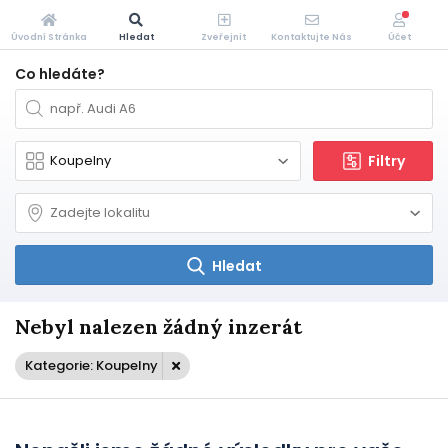
Úvodní Stránka
Hledat
Zveřejnit
Kontaktujte Nás
Účet
Co hledáte?
Filtry
Hledat
Nebyl nalezen žádný inzerát
Kategorie: Koupelny