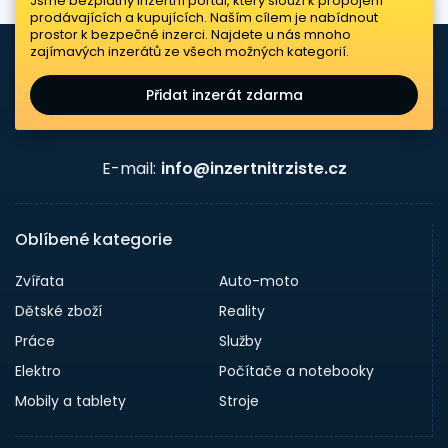
Jsme bezplatný inzertní portál, který slouží k propojení
prodávajících a kupujících. Naším cílem je nabídnout
prostor k bezpečné inzerci. Najdete u nás mnoho
zajímavých inzerátů ze všech možných kategorií.
Přidat inzerát zdarma
E-mail:
info@inzertnitrziste.cz
Oblíbené kategorie
Zvířata
Auto-moto
Dětské zboží
Reality
Práce
Služby
Elektro
Počítače a notebooky
Mobily a tablety
Stroje