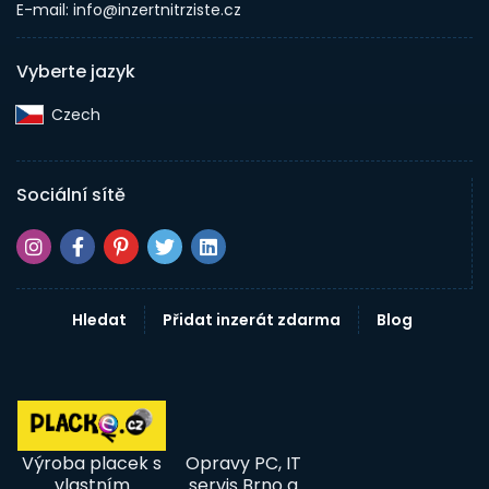
E-mail: info@inzertnitrziste.cz
Vyberte jazyk
Czech‎
Sociální sítě
Hledat
Přidat inzerát zdarma
Blog
Výroba placek s
Opravy PC, IT
vlastním
servis Brno a