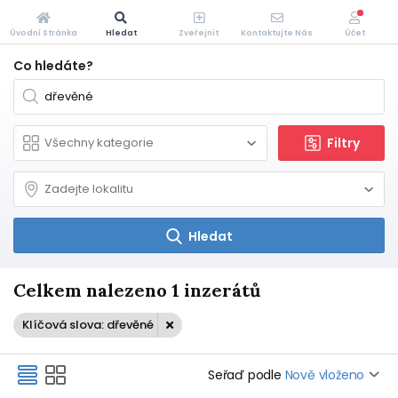
Úvodní Stránka
Hledat
Zveřejnit
Kontaktujte Nás
Účet
Co hledáte?
Filtry
Hledat
Celkem nalezeno 1 inzerátů
Klíčová slova: dřevěné
Seřaď podle
Nově vloženo