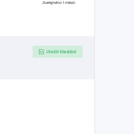
. Kompatibilita:
Zveřejněno 1 měsíc
í: Volant T300
Uložit hledání