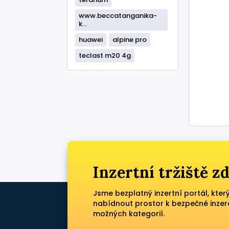
www.beccatanganika-
k...
huawei
alpine pro
teclast m20 4g
Inzertní tržiště 
Jsme bezplatný inzertní portál, kter
nabídnout prostor k bezpečné inzer
možných kategorií.