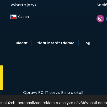
Vyberte jazyk
Sociá
Czech‎
Hledat
Přidat inzerát zdarma
Blog
m
Opravy PC, IT servis Brno a okolí
 služeb, personalizaci reklam a analýze návštěvnosti sou
© 2026 InzertníTržiště - Inzerce, bazar