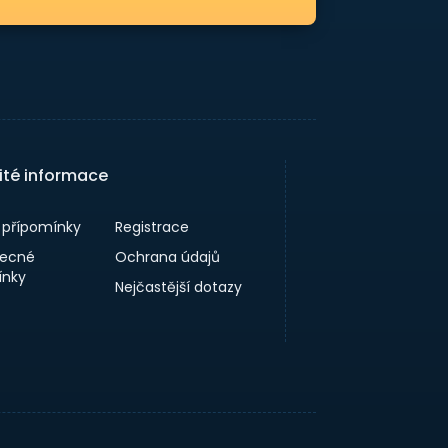
ité informace
a přípomínky
Registrace
ecné
Ochrana údajů
nky
Nejčastější dotazy