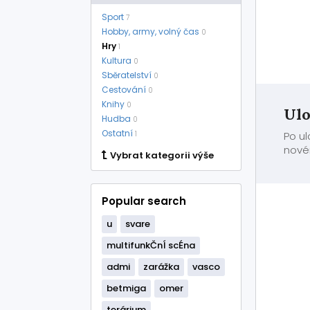
Sport
7
Hobby, army, volný čas
0
Hry
1
Kultura
0
Sběratelství
0
Cestování
0
Knihy
0
Ulo
Hudba
0
Ostatní
1
Po u
nové
Vybrat kategorii výše
Popular search
u
svare
multifunkČnÍ scÉna
admi
zarážka
vasco
betmiga
omer
terárium