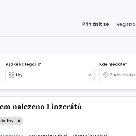
Přihlásit se
Registr
V jaké kategorii?
Kde hledáte?
em nalezeno 1 inzerátů
ie: Hry