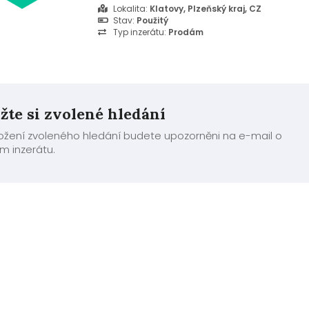
Zařízení je plně funkční, čisté a velmi zachovalé
Lokalita:
Klatovy, Plzeňský kraj, CZ
PlayStation 3, PlayStation 4 a PC Součástí balen
Stav:
Použitý
RS GT Edit...
Typ inzerátu:
Prodám
žte si zvolené hledání
ložení zvoleného hledání budete upozorněni na e-mail o
m inzerátu.