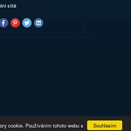
lní sítě
Souhlasím
bory cookie. Používáním tohoto webu s