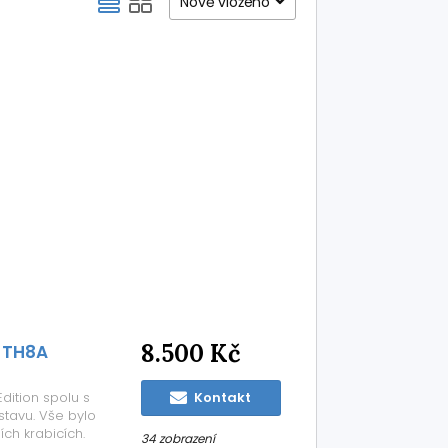
Nově vloženo
8.500 Kč
+ TH8A
dition spolu s
Kontakt
tavu. Vše bylo
ích krabicích.
34 zobrazení