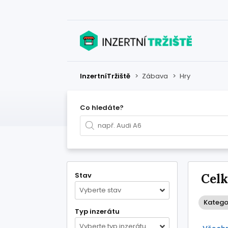
InzertníTržiště
>
Zábava
>
Hry
Co hledáte?
Stav
Celk
Vyberte stav
Kategor
Typ inzerátu
Vyberte typ inzerátu