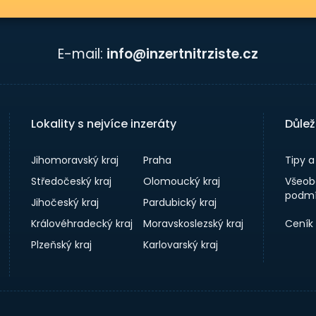
E-mail:
info@inzertnitrziste.cz
Lokality s nejvíce inzeráty
Důlež
Jihomoravský kraj
Praha
Tipy 
Středočeský kraj
Olomoucký kraj
Všeob
podmí
Jihočeský kraj
Pardubický kraj
Královéhradecký kraj
Moravskoslezský kraj
Ceník
Plzeňský kraj
Karlovarský kraj