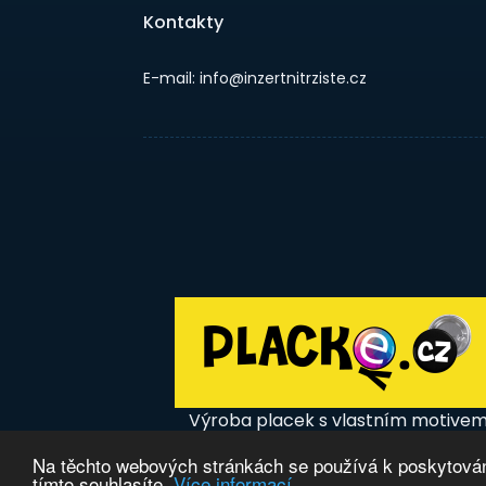
Kontakty
E-mail: info@inzertnitrziste.cz
Výroba placek s vlastním motive
Na těchto webových stránkách se používá k poskytování
tímto souhlasíte.
Více informací