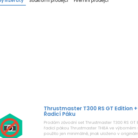
y inzeráty
Soukromí prodejci
Firemní prodejci
Thrustmaster T300 RS GT Edition 
Řadicí Páku
Prodám závodní set Thrustmaster T300 RS GT E
řadicí pákou Thrustmaster TH8A ve výborném s
použito jen minimálně, jinak uloženo v origináln