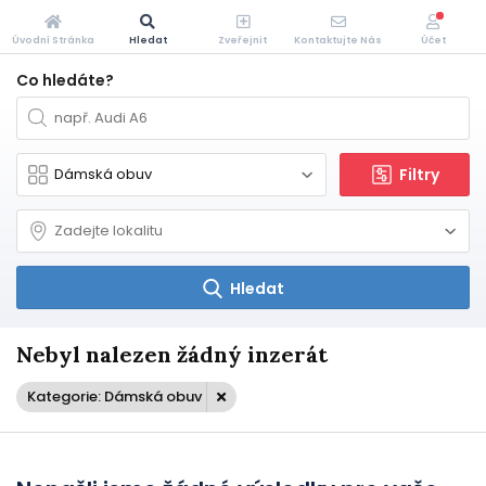
Úvodní Stránka
Hledat
Zveřejnit
Kontaktujte Nás
Účet
Co hledáte?
Filtry
Hledat
Nebyl nalezen žádný inzerát
Kategorie: Dámská obuv