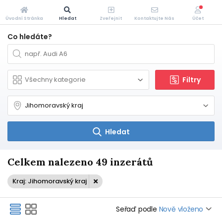
Úvodní Stránka
Hledat
Zveřejnit
Kontaktujte Nás
Účet
Co hledáte?
Filtry
Hledat
Celkem nalezeno 49 inzerátů
Kraj: Jihomoravský kraj
Seřaď podle
Nově vloženo