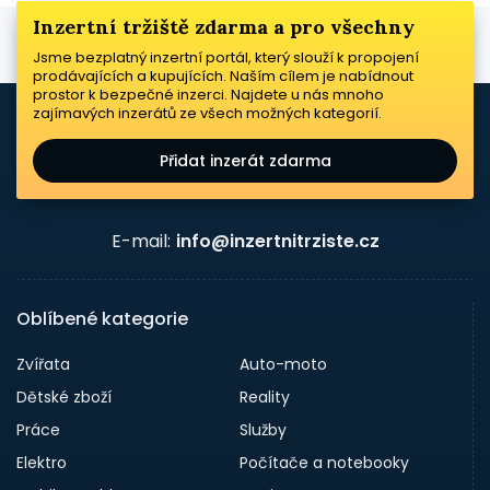
Inzertní tržiště zdarma a pro všechny
Jsme bezplatný inzertní portál, který slouží k propojení
prodávajících a kupujících. Naším cílem je nabídnout
prostor k bezpečné inzerci. Najdete u nás mnoho
zajímavých inzerátů ze všech možných kategorií.
Přidat inzerát zdarma
E-mail:
info@inzertnitrziste.cz
Oblíbené kategorie
Zvířata
Auto-moto
Dětské zboží
Reality
Práce
Služby
Elektro
Počítače a notebooky