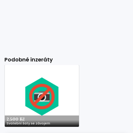
Podobné inzeráty
2.500 Kč
Svatební šaty se závojem