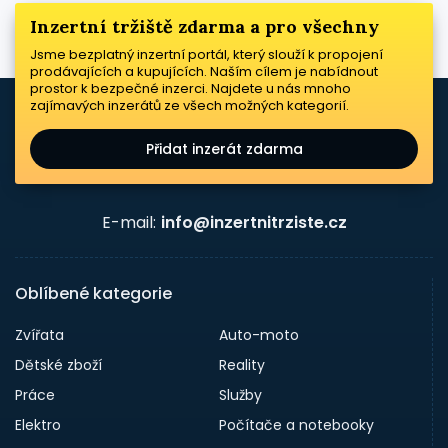
Inzertní tržiště zdarma a pro všechny
Jsme bezplatný inzertní portál, který slouží k propojení
prodávajících a kupujících. Naším cílem je nabídnout
prostor k bezpečné inzerci. Najdete u nás mnoho
zajímavých inzerátů ze všech možných kategorií.
Přidat inzerát zdarma
E-mail:
info@inzertnitrziste.cz
Oblíbené kategorie
Zvířata
Auto-moto
Dětské zboží
Reality
Práce
Služby
Elektro
Počítače a notebooky