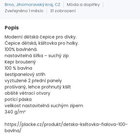
Brno, Jihomoravský kraj, CZ
Móda a doplňky
Zveřejněno 1 měsíc
31 zobrazení
Popis
Moderní dětská čepice pro dívky.
Čepice dětská, kšiltovka pro holky.
100% bavlněná.
nastavitelná šířka – suchý zip
Kepr broušený
100 % bavlna
šestipanelový střih
vyztužené 2 přední panely
prošívaný, lehce prohnutý kšilt
obšité větrací otvory
potící páska
velikost nastavitelná suchým zipem
340 g/m²
https://placke.cz/produkt/detska-ksiltovka-fialova-100-
bavlna/