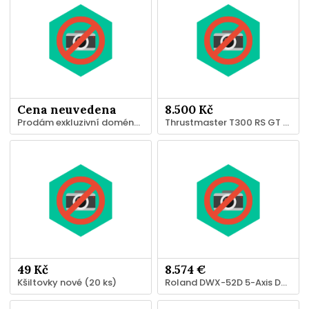
Cena neuvedena
8.500 Kč
Prodám exkluzivní doménu www.hitreality.cz
Thrustmaster T300 RS GT Edition + TH8A Řadicí Páku
49 Kč
8.574 €
Kšiltovky nové (20 ks)
Roland DWX-52D 5-Axis Dental Milling Machine