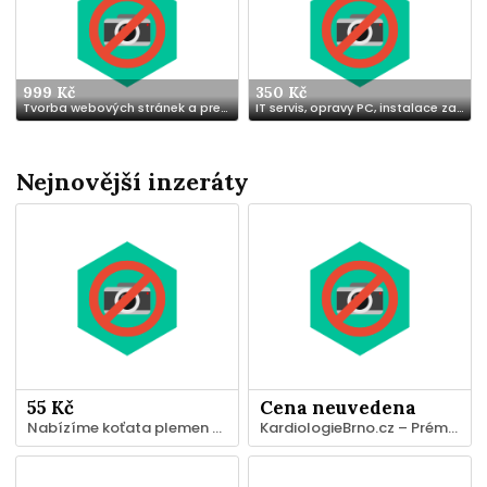
999 Kč
350 Kč
Tvorba webových stránek a prezentací
IT servis, opravy PC, instalace zařízení Brno a okolí
Nejnovější inzeráty
55 Kč
Cena neuvedena
Nabízíme koťata plemen Savannah, serval a karakal.
KardiologieBrno.cz – Prémiová doména pro kardiologickou ambulanci, kliniku nebo nemocnici