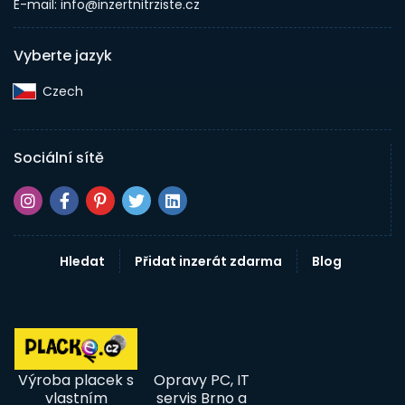
E-mail: info@inzertnitrziste.cz
Vyberte jazyk
Czech‎
Sociální sítě
Hledat
Přidat inzerát zdarma
Blog
Výroba placek s
Opravy PC, IT
vlastním
servis Brno a