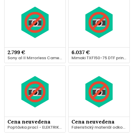
2.799 €
6.037 €
Sony a1 II Mirrorless Camera
Mimaki TXF150-75 DTF printer
Cena neuvedena
Cena neuvedena
Poptávka prací - ELEKTRIKÁŘ
Faleristický materiál odkoupím hotově za katalogové ceny