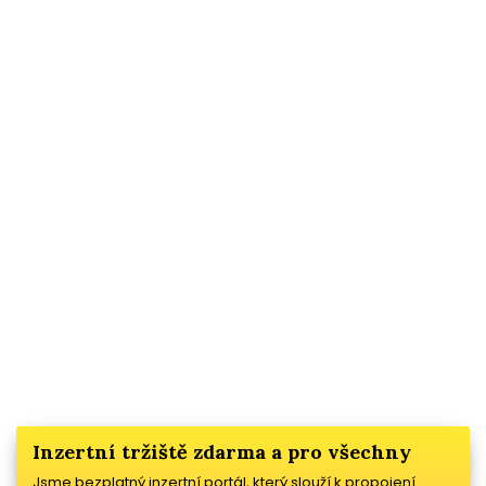
Inzertní tržiště zdarma a pro všechny
Jsme bezplatný inzertní portál, který slouží k propojení