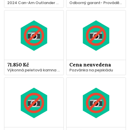
2024 Can-Am Outlander Max XT-P 1000R
Odborný garant- Provádění staveb, jejich změn a odstraňování
71.850 Kč
Cena neuvedena
Výkonná peletová kamna s vodním pláštěm 21 kW
Pozvánka na pejskiádu