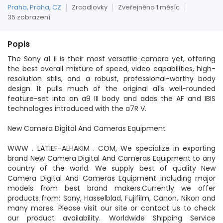
Praha, Praha, CZ
Zrcadlovky
Zveřejněno 1 měsíc
35 zobrazení
Popis
The Sony a1 II is their most versatile camera yet, offering
the best overall mixture of speed, video capabilities, high-
resolution stills, and a robust, professional-worthy body
design. It pulls much of the original a1's well-rounded
feature-set into an a9 III body and adds the AF and IBIS
technologies introduced with the a7R V.
New Camera Digital And Cameras Equipment
WWW . LATIEF-ALHAKIM . COM, We specialize in exporting
brand New Camera Digital And Cameras Equipment to any
country of the world. We supply best of quality New
Camera Digital And Cameras Equipment including major
models from best brand makers.Currently we offer
products from: Sony, Hasselblad, Fujifilm, Canon, Nikon and
many mores. Please visit our site or contact us to check
our product availability. Worldwide Shipping Service