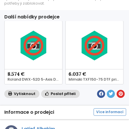
potřeby ji zablokovat.
Další nabídky prodejce
8.574 €
6.037 €
Roland DWX-52D 5-Axis Dental Milling Machine
Mimaki TXF150-75 DTF printer
Vytisknout
Poslat příteli
Informace o prodejci
Více informací
Latief Alhakim