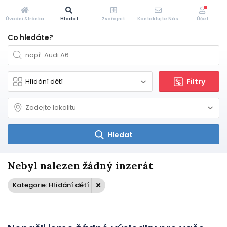
Úvodní Stránka
Hledat
Zveřejnit
Kontaktujte Nás
Účet
Co hledáte?
Filtry
Hledat
Nebyl nalezen žádný inzerát
Kategorie: Hlídání dětí