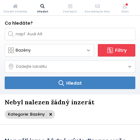
Úvodní Stránka
Hledat
Zveřejnit
Kontaktujte Nás
Účet
Co hledáte?
Filtry
Hledat
Nebyl nalezen žádný inzerát
Kategorie: Bazény