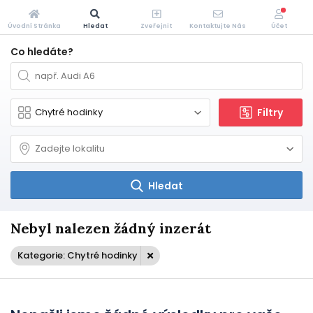
Úvodní Stránka
Hledat
Zveřejnit
Kontaktujte Nás
Účet
Co hledáte?
Filtry
Hledat
Nebyl nalezen žádný inzerát
Kategorie: Chytré hodinky