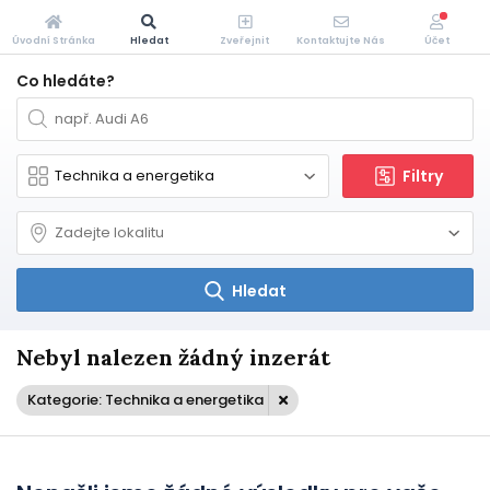
Úvodní Stránka
Hledat
Zveřejnit
Kontaktujte Nás
Účet
Co hledáte?
Filtry
Hledat
Nebyl nalezen žádný inzerát
Kategorie: Technika a energetika