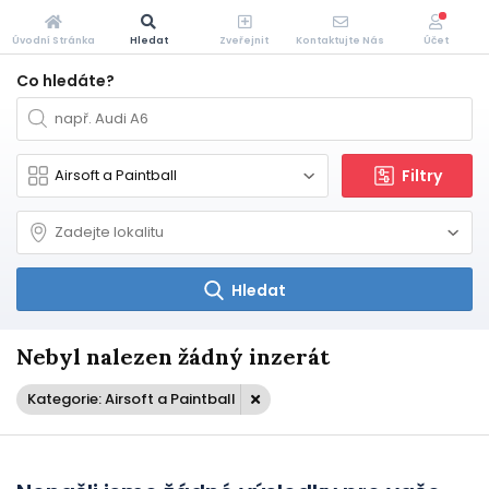
Úvodní Stránka
Hledat
Zveřejnit
Kontaktujte Nás
Účet
Co hledáte?
Filtry
Hledat
Nebyl nalezen žádný inzerát
Kategorie: Airsoft a Paintball