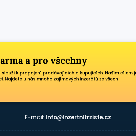
zdarma a pro všechny
ý slouží k propojení prodávajících a kupujících. Naším cílem j
ci. Najdete u nás mnoho zajímavých inzerátů ze všech
E-mail:
info@inzertnitrziste.cz