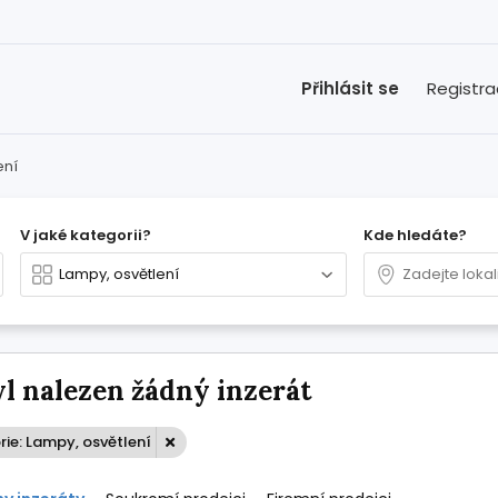
Přihlásit se
Registr
ení
V jaké kategorii?
Kde hledáte?
l nalezen žádný inzerát
ie: Lampy, osvětlení