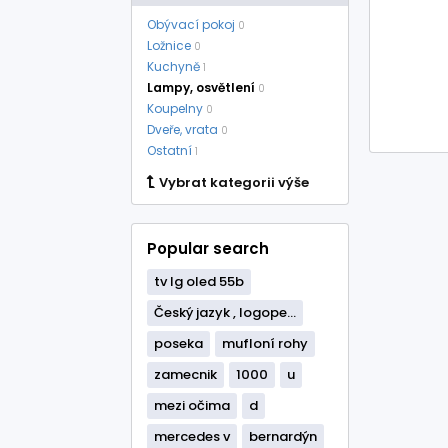
Obývací pokoj
0
Ložnice
0
Kuchyně
1
Lampy, osvětlení
0
Koupelny
0
Dveře, vrata
0
Ostatní
1
Vybrat kategorii výše
Popular search
tv lg oled 55b
Český jazyk , logope...
poseka
mufloní rohy
zamecnik
1000
u
mezi očima
d
mercedes v
bernardýn