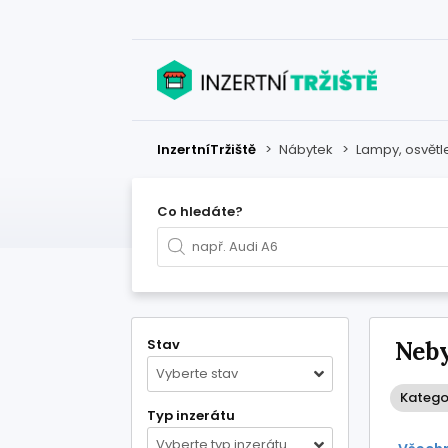
InzertníTržiště
>
Nábytek
>
Lampy, osvětl
Co hledáte?
Stav
Neby
Vyberte stav
Kategor
Typ inzerátu
Vyberte typ inzerátu