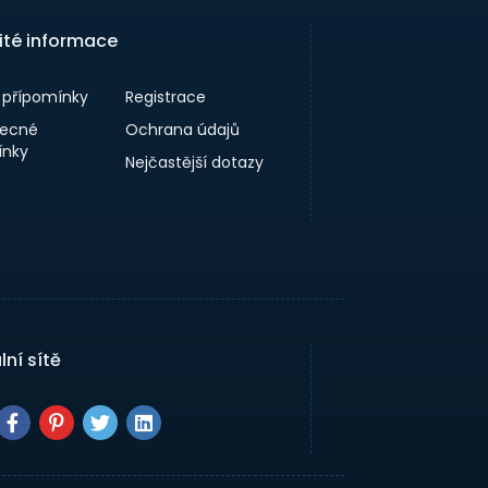
ité informace
a přípomínky
Registrace
ecné
Ochrana údajů
nky
Nejčastější dotazy
lní sítě