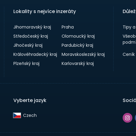
Lokality s nejvíce inzeráty
Důlež
Jihomoravský kraj
Praha
Tipy 
Středočeský kraj
Olomoucký kraj
Všeob
podmí
Jihočeský kraj
Pardubický kraj
Královéhradecký kraj
Moravskoslezský kraj
Ceník
Plzeňský kraj
Karlovarský kraj
Vyberte jazyk
Sociá
Czech‎