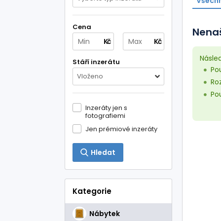
Všechn
Cena
Nenaš
Kč
Kč
Násle
Stáří inzerátu
Pou
Vloženo
Roz
Pou
Inzeráty jen s
fotografiemi
Jen prémiové inzeráty
Hledat
Kategorie
Nábytek