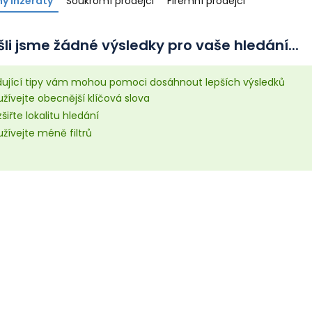
y inzeráty
Soukromí prodejci
Firemní prodejci
li jsme žádné výsledky pro vaše hledání...
dující tipy vám mohou pomoci dosáhnout lepších výsledků
žívejte obecnější klíčová slova
šiřte lokalitu hledání
žívejte méně filtrů