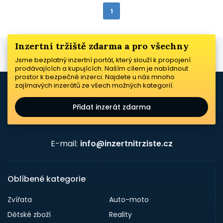
1
Inzertní tržiště zdarma a pro všechny
Jsme bezplatný inzertní portál, který slouží k propojení
prodávajících a kupujících. Naším cílem je nabídnout
prostor k bezpečné inzerci. Najdete u nás mnoho
zajímavých inzerátů ze všech možných kategorií.
Přidat inzerát zdarma
E-mail:
info@inzertnitrziste.cz
Oblíbené kategorie
Zvířata
Auto-moto
Dětské zboží
Reality