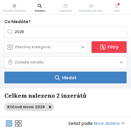
Úvodní Stránka
Hledat
Zveřejnit
Kontaktujte Nás
Účet
Co hledáte?
Filtry
Hledat
Celkem nalezeno 2 inzerátů
Klíčová slova: 2026
Seřaď podle
Nově vloženo