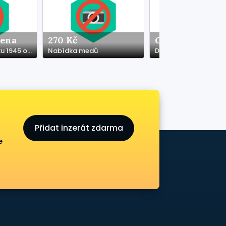
dena
270 Kč
Cena neuveden
Pohlednice do roku 1945 odkoupím hotově
Nabídka medů
Přidat inzerát zdarma
e