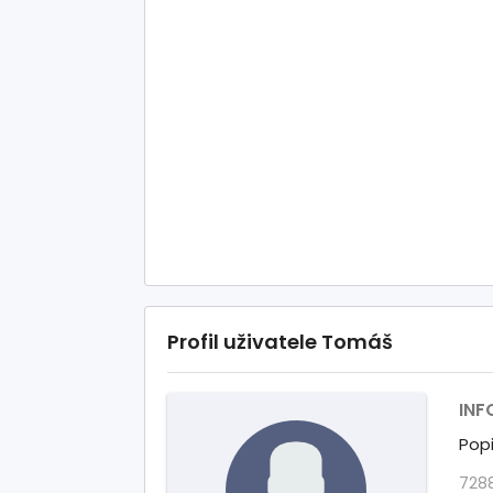
Profil uživatele Tomáš
INF
Popi
7288