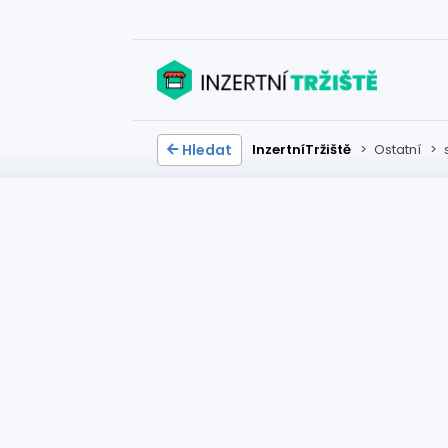
Hledat
InzertníTržiště
>
Ostatní
>