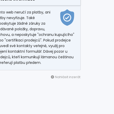
to web neručí za platby, ani
tby nevyřizuje. Také
poskytuje žádné záruky za
odávané položky, dopravu,
hovu, a neposkytuje "ochranu kupujícího"
o "certifikaci prodejců". Pokud prodejce
vedl své kontakty veřejně, využij pro
jení kontaktní formulář. Dávej pozor u
dejců, kteří komunikují lámanou češtinou
referují platbu předem.
Nahlásit inzerát