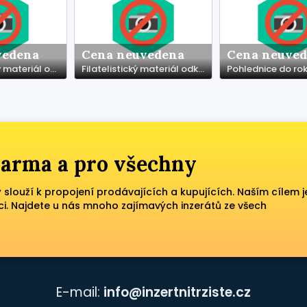
vedena
Cena neuvedena
Cena neuve
Numismatický materiál odkoupím hotově za katalogové ceny
Filatelistický materiál odkoupím hotově za katalogové ceny
zdarma a pro všechny
ý slouží k propojení prodávajících a kupujících. Naším cílem j
ci. Najdete u nás mnoho zajímavých inzerátů ze všech
E-mail:
info@inzertnitrziste.cz