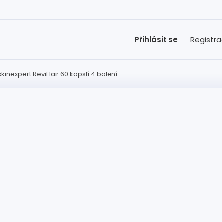
Přihlásit se
Registr
skinexpert ReviHair 60 kapslí 4 balení