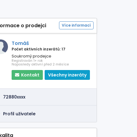
formace o prodejci
Více informací
Tomáš
Počet aktivních inzerátů: 17
Soukromý prodejce
Registrován 1+ rok
Naposledy aktivní před 2 měsíce
Kontakt
Všechny inzeráty
72880xxxx
Profil uživatele
kalita