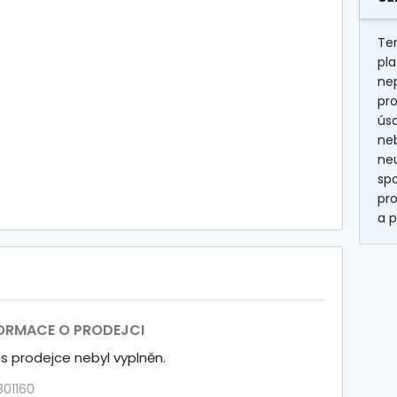
Ten
pla
ne
pr
úsc
neb
neu
spo
pro
a p
ORMACE O PRODEJCI
s prodejce nebyl vyplněn.
01160