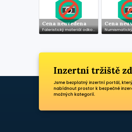
Cena neuvedena
Cena neu
Faleristický materiál odkoupím hotově za katalogové ceny
Inzertní tržiště 
Jsme bezplatný inzertní portál, kter
nabídnout prostor k bezpečné inzer
možných kategorií.