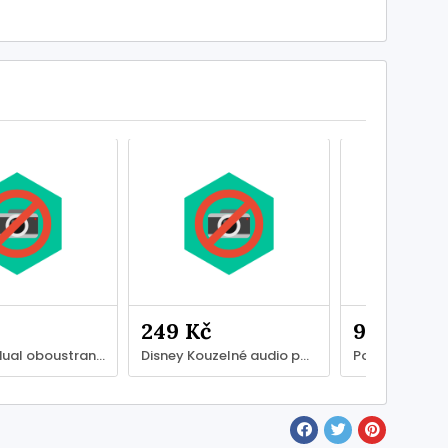
249 Kč
999 Kč
Bugaboo dual oboustranná vložka do kočárku Morning pink
Disney Kouzelné audio pohádky - repráček + figurka + SDkarta
Potřebujete n