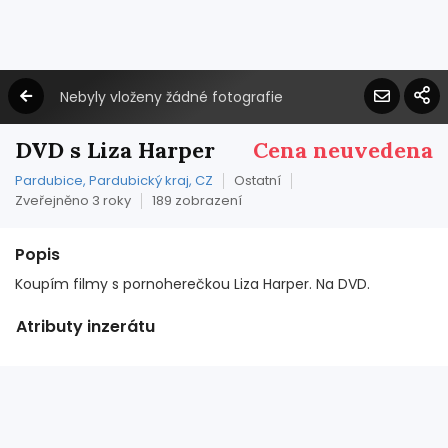
Nebyly vloženy žádné fotografie
DVD s Liza Harper
Cena neuvedena
Pardubice, Pardubický kraj, CZ
Ostatní
Zveřejněno 3 roky
189 zobrazení
Popis
Koupím filmy s pornoherečkou Liza Harper. Na DVD.
Atributy inzerátu