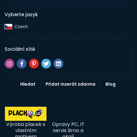
Vyberte jazyk
Czech‎
Sociální sítě
Hledat
Přidat inzerát zdarma
Blog
Výroba placek s
Opravy PC, IT
vlastním
servis Brno a
motivem
okolí