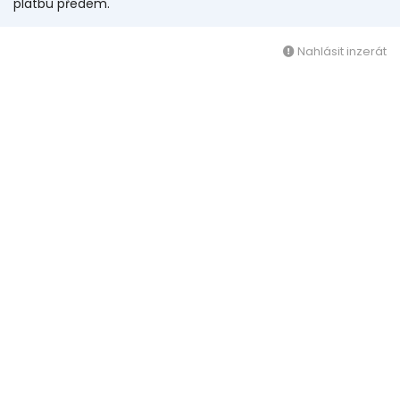
platbu předem.
Nahlásit inzerát