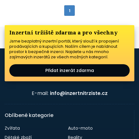
1
Inzertní tržiště zdarma a pro všechny
Jsme bezplatný inzertní portál, který slouží k propojení
prodávajících a kupujících. Naším cílem je nabídnout
prostor k bezpečné inzerci. Najdete u nás mnoho
zajímavých inzerátů ze všech možných kategorií.
Přidat inzerát zdarma
E-mail:
info@inzertnitrziste.cz
Oblíbené kategorie
Zvířata
Auto-moto
Dětské zboží
Reality