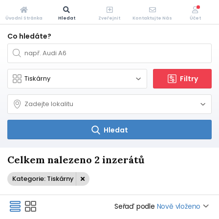
Úvodní Stránka
Hledat
Zveřejnit
Kontaktujte Nás
Účet
Co hledáte?
Filtry
Hledat
Celkem nalezeno 2 inzerátů
Kategorie: Tiskárny
Seřaď podle
Nově vloženo