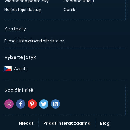
Všeobecné podmínky
Ochrana údajů
Nejčastější dotazy
Ceník
Kontakty
E-mail: info@inzertnitrziste.cz
Vyberte jazyk
Czech‎
Sociální sítě
Hledat
Přidat inzerát zdarma
Blog