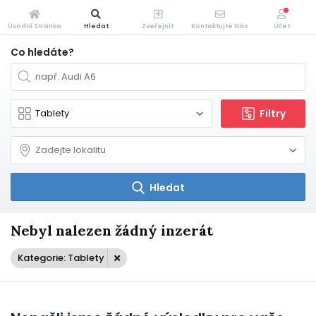
Úvodní Stránka
Hledat
Zveřejnit
Kontaktujte Nás
Účet
Co hledáte?
Filtry
Hledat
Nebyl nalezen žádný inzerát
Kategorie: Tablety