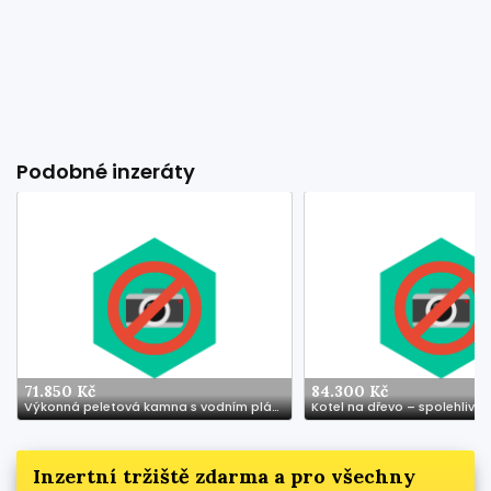
Podobné inzeráty
71.850 Kč
84.300 Kč
Výkonná peletová kamna s vodním pláštěm 21 kW
Inzertní tržiště zdarma a pro všechny