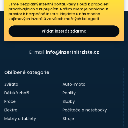
Jsme bezplatný inzertní portál, který slouží k propojení
prodávajících a kupujících. Naším cílem je nabídnout
prostor k bezpečné inzerci. Najdete u nás mnoho
zajímavých inzerátů ze všech možných kategorií.
Přidat inzerát zdarma
E-mail:
info@inzertnitrziste.cz
Oblíbené kategorie
Zvířata
Auto-moto
Dětské zboží
Reality
Práce
Služby
Elektro
Počítače a notebooky
Mobily a tablety
Stroje