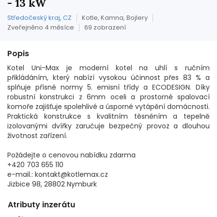
- 13 kW
Středočeský kraj, CZ
Kotle, Kamna, Bojlery
Zveřejněno 4 měsíce
69 zobrazení
Popis
Kotel Uni-Max je moderní kotel na uhlí s ručním
přikládáním, který nabízí vysokou účinnost přes 83 % a
splňuje přísné normy 5. emisní třídy a ECODESIGN. Díky
robustní konstrukci z 6mm oceli a prostorné spalovací
komoře zajišťuje spolehlivé a úsporné vytápění domácnosti.
Praktická konstrukce s kvalitním těsněním a tepelně
izolovanými dvířky zaručuje bezpečný provoz a dlouhou
životnost zařízení.
Požádejte o cenovou nabídku zdarma
+420 703 655 110
e-mail.: kontakt@kotlemax.cz
Jizbice 98, 28802 Nymburk
Atributy inzerátu