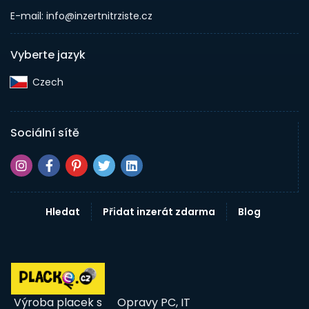
E-mail: info@inzertnitrziste.cz
Vyberte jazyk
Czech‎
Sociální sítě
Hledat
Přidat inzerát zdarma
Blog
Výroba placek s
Opravy PC, IT