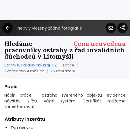
Nebyly vloženy žádné fotografie
Hledáme
Cena neuvedena
pracovníky ostrahy z řad invalidních
důchodců v Litomyšli
Litomyšl, Pardubický kraj, CZ
Práce
Zveřejněno 4 měsíce
76 zobrazení
Popis
Náplň práce - ostraha svěřeného objektu, evidence
návštěv, klíčů, vážní systém. Certifikát můžeme
zprostředkovat.
Atributy inzerátu
Typ úvazku: