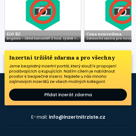
150 Kč
Cena neuvedena
Brigáda - Úklid kanceláří 3 hod. týdně + dovolená + stravné
Inzertní tržiště zdarma a pro všechny
Jsme bezplatný inzertní portál, který slouží k propojení
prodávajících a kupujících. Naším cílem je nabídnout
prostor k bezpečné inzerci. Najdete u nás mnoho
zajímavých inzerátů ze všech možných kategorií.
Přidat inzerát zdarma
E-mail:
info@inzertnitrziste.cz