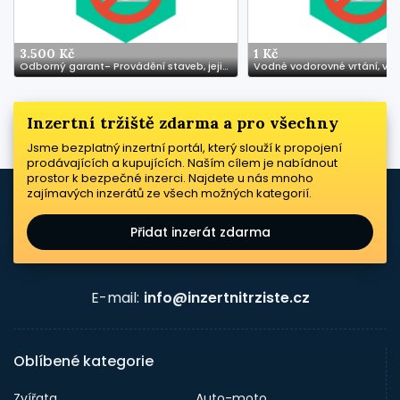
3.500 Kč
1 Kč
Odborný garant- Provádění staveb, jejich změn a odstraňování
Vodné vodorovné vrtání, vrtá
Inzertní tržiště zdarma a pro všechny
Jsme bezplatný inzertní portál, který slouží k propojení
prodávajících a kupujících. Naším cílem je nabídnout
prostor k bezpečné inzerci. Najdete u nás mnoho
zajímavých inzerátů ze všech možných kategorií.
Přidat inzerát zdarma
E-mail:
info@inzertnitrziste.cz
Oblíbené kategorie
Zvířata
Auto-moto