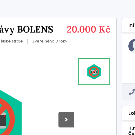
In
trávy BOLENS
20.000 Kč
lské stroje
Zveřejněno 3 roky
Lo
Hu
Če