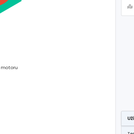
a motoru
Už
Ten