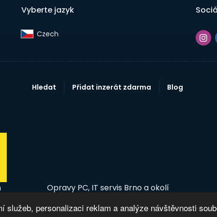
Vyberte jazyk
Sociá
Czech‎
Hledat
Přidat inzerát zdarma
Blog
m
Opravy PC, IT servis Brno a okolí
 služeb, personalizaci reklam a analýze návštěvnosti sou
© 2026 InzertníTržiště - Inzerce, bazar