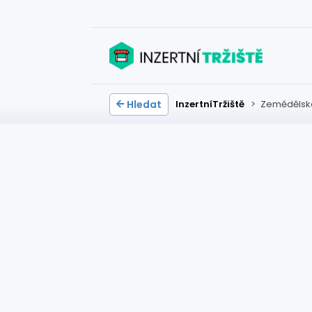
Hledat
InzertníTržiště
>
Zemědělské