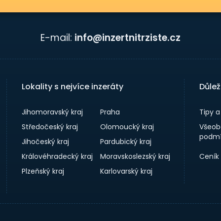
E-mail:
info@inzertnitrziste.cz
Lokality s nejvíce inzeráty
Důlež
Jihomoravský kraj
Praha
Tipy 
Středočeský kraj
Olomoucký kraj
Všeob
podmí
Jihočeský kraj
Pardubický kraj
Královéhradecký kraj
Moravskoslezský kraj
Ceník
Plzeňský kraj
Karlovarský kraj