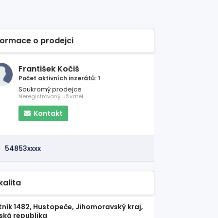
formace o prodejci
František Kočiš
Počet aktivních inzerátů: 1
Soukromý prodejce
Neregistrovaný uživatel
Kontakt
54853xxxx
kalita
tník 1482, Hustopeče, Jihomoravský kraj,
ská republika