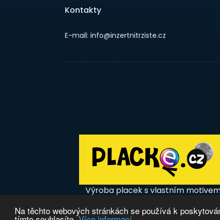
Kontakty
E-mail: info@inzertnitrziste.cz
Výroba placek s vlastním motive
Na těchto webových stránkách se používá k poskytování
tímto souhlasíte.
Více informací