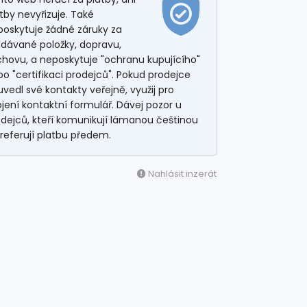
tby nevyřizuje. Také
poskytuje žádné záruky za
odávané položky, dopravu,
hovu, a neposkytuje "ochranu kupujícího"
o "certifikaci prodejců". Pokud prodejce
vedl své kontakty veřejně, využij pro
jení kontaktní formulář. Dávej pozor u
dejců, kteří komunikují lámanou češtinou
referují platbu předem.
Nahlásit inzerát