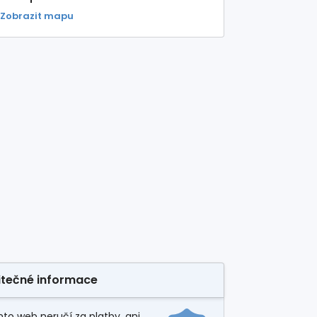
Zobrazit mapu
itečné informace
to web neručí za platby, ani