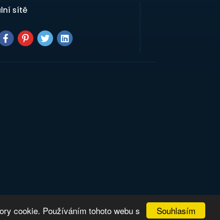
lní sítě
Souhlasím
bory cookie. Používáním tohoto webu s