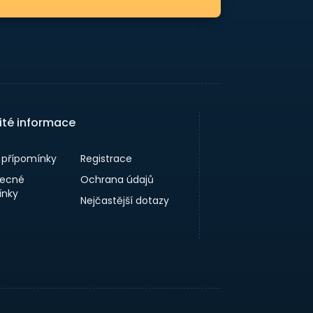
ité informace
a přípomínky
Registrace
ecné
Ochrana údajů
nky
Nejčastější dotazy