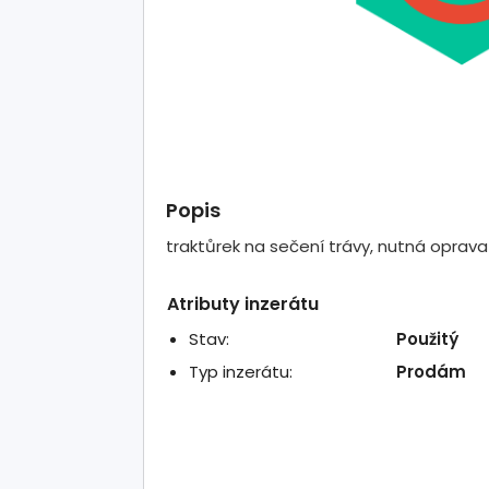
Popis
traktůrek na sečení trávy, nutná oprav
Atributy inzerátu
Stav:
Použitý
Typ inzerátu:
Prodám