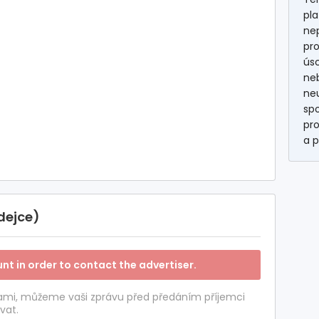
pla
ne
pr
úsc
neb
neu
spo
pro
a p
dejce)
nt in order to contact the advertiser.
tami, můžeme vaši zprávu před předáním příjemci
vat.