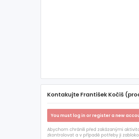
Kontakujte František Kočiš (pro
You must log in or register a new accou
Abychom chránili před zakázanými aktivi
zkontrolovat a v případě potřeby ji zabloko