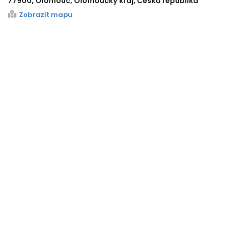
77900, Olomouc, Olomoucký kraj, Česká republika
Zobrazit mapu