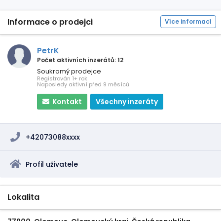
Informace o prodejci
Více informací
PetrK
Počet aktivních inzerátů: 12
Soukromý prodejce
Registrován 1+ rok
Naposledy aktivní před 9 měsíců
Kontakt
Všechny inzeráty
+42073088xxxx
Profil uživatele
Lokalita