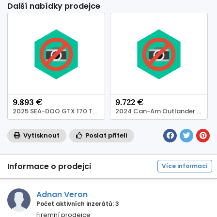
Další nabídky prodejce
9.893 €
9.722 €
2025 SEA-DOO GTX 170 TECH PACKAGE, AUDIO, IDF, IBR Jetski
2024 Can-Am Outlander Max XT-P 1000R
Vytisknout
Poslat příteli
Informace o prodejci
Více informací
Adnan Veron
Počet aktivních inzerátů: 3
Firemní prodejce