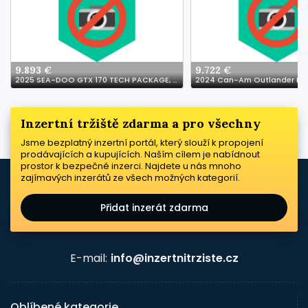
9.893 €
9.722 €
2025 SEA-DOO GTX 170 TECH PACKAGE, AUDIO, IDF, IBR Jetski
2024 Can-Am Outlander Max
Inzertní tržiště zdarma a pro všechny
Jsme bezplatný inzertní portál, který slouží k propojení
prodávajících a kupujících. Naším cílem je nabídnout
prostor k bezpečné inzerci. Najdete u nás mnoho
zajímavých inzerátů ze všech možných kategorií.
Přidat inzerát zdarma
E-mail:
info@inzertnitrziste.cz
Oblíbené kategorie