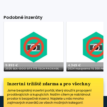
Podobné inzeráty
9.893 €
4.349 €
2025 SEA-DOO GTX 170 TECH PACKAGE, AUDIO, IDF, IBR Jetski
2024 Husqvarna TE 300 PRO
Inzertní tržiště zdarma a pro všechny
Jsme bezplatný inzertní portál, který slouží k propojení
prodávajících a kupujících. Naším cílem je nabídnout
prostor k bezpečné inzerci. Najdete u nás mnoho
zajímavých inzerátů ze všech možných kategorií.