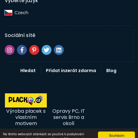
Vyberte jazyk
Czech‎
Sociální sítě
Hledat
Přidat inzerát zdarma
Blog
Výroba placek s
Opravy PC, IT
vlastním
servis Brno a
motivem
okolí
Na těchto webových stránkách se používá k poskytování
Souhlasím