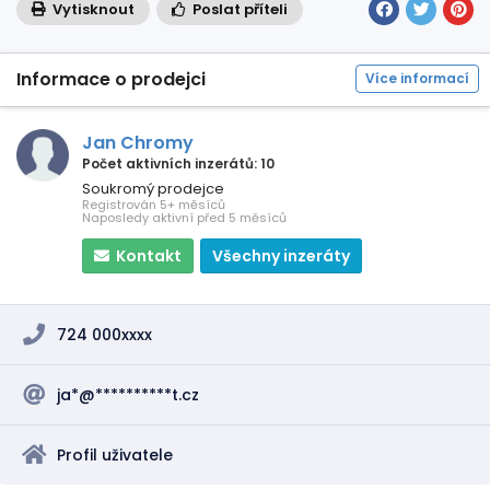
Vytisknout
Poslat příteli
Informace o prodejci
Více informací
Jan Chromy
Počet aktivních inzerátů: 10
Soukromý prodejce
Registrován 5+ měsíců
Naposledy aktivní před 5 měsíců
Kontakt
Všechny inzeráty
724 000xxxx
ja*@**********t.cz
Profil uživatele