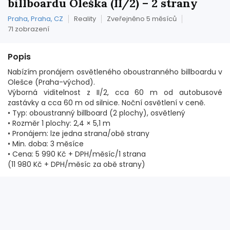
billboardu Oleška (II/2) – 2 strany
Praha, Praha, CZ
Reality
Zveřejněno 5 měsíců
71 zobrazení
Popis
Nabízím pronájem osvětleného oboustranného billboardu v
Olešce (Praha-východ).
Výborná viditelnost z II/2, cca 60 m od autobusové
zastávky a cca 60 m od silnice. Noční osvětlení v ceně.
• Typ: oboustranný billboard (2 plochy), osvětlený
• Rozměr 1 plochy: 2,4 × 5,1 m
• Pronájem: lze jedna strana/obě strany
• Min. doba: 3 měsíce
• Cena: 5 990 Kč + DPH/měsíc/1 strana
(11 980 Kč + DPH/měsíc za obě strany)