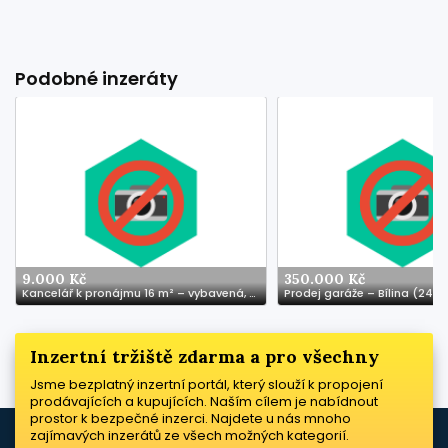
Podobné inzeráty
9.000 Kč
350.000 Kč
Kancelář k pronájmu 16 m² – vybavená, klimatizace, skvělá dostupnost
Prodej garáže – Bílina (24 m
Inzertní tržiště zdarma a pro všechny
Jsme bezplatný inzertní portál, který slouží k propojení
prodávajících a kupujících. Naším cílem je nabídnout
prostor k bezpečné inzerci. Najdete u nás mnoho
zajímavých inzerátů ze všech možných kategorií.