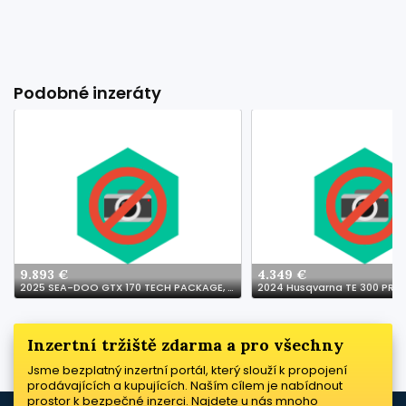
Podobné inzeráty
9.893 €
4.349 €
2025 SEA-DOO GTX 170 TECH PACKAGE, AUDIO, IDF, IBR Jetski
2024 Husqvarna TE 300 PRO
Inzertní tržiště zdarma a pro všechny
Jsme bezplatný inzertní portál, který slouží k propojení
prodávajících a kupujících. Naším cílem je nabídnout
prostor k bezpečné inzerci. Najdete u nás mnoho