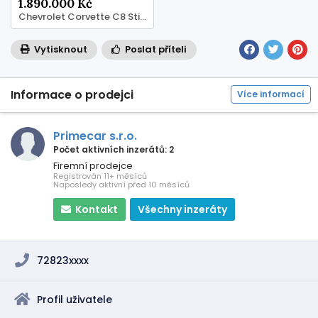
1.890.000 Kč
Chevrolet Corvette C8 Stingray
Vytisknout
Poslat příteli
Informace o prodejci
Více informací
Primecar s.r.o.
Počet aktivních inzerátů: 2
Firemní prodejce
Registrován 11+ měsíců
Naposledy aktivní před 10 měsíců
Kontakt
Všechny inzeráty
72823xxxx
Profil uživatele