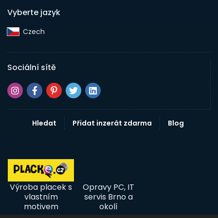
Vyberte jazyk
Czech‎
Sociální sítě
Hledat
Přidat inzerát zdarma
Blog
Výroba placek s
Opravy PC, IT
vlastním
servis Brno a
motivem
okolí