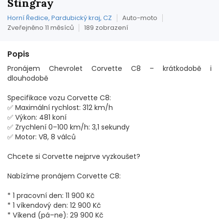
Stingray
Horní Ředice, Pardubický kraj, CZ
Auto-moto
Zveřejněno 11 měsíců
189 zobrazení
Popis
Pronájem Chevrolet Corvette C8 – krátkodobě i
dlouhodobě
Specifikace vozu Corvette C8:
✅ Maximální rychlost: 312 km/h
✅ Výkon: 481 koní
✅ Zrychlení 0–100 km/h: 3,1 sekundy
✅ Motor: V8, 8 válců
Chcete si Corvette nejprve vyzkoušet?
Nabízíme pronájem Corvette C8:
* 1 pracovní den: 11 900 Kč
* 1 víkendový den: 12 900 Kč
* Víkend (pá–ne): 29 900 Kč