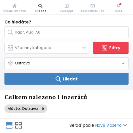
Úvodní Stránka
Hledat
Zveřejnit
Kontaktujte Nás
Účet
Co hledáte?
Filtry
Hledat
Celkem nalezeno 1 inzerátů
Město: Ostrava
Seřaď podle
Nově vloženo