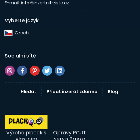
E-mail: info@inzertnitrziste.cz
Vyberte jazyk
Czech‎
Sociální sítě
Hledat
Přidat inzerát zdarma
Blog
Výroba placek s
Opravy PC, IT
vlastním
servis Brno a