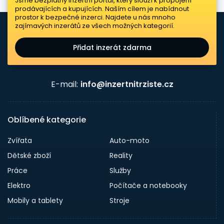
Jsme bezplatný inzertní portál, který slouží k propojení
prodávajících a kupujících. Naším cílem je nabídnout
prostor k bezpečné inzerci. Najdete u nás mnoho
zajímavých inzerátů ze všech možných kategorií.
Přidat inzerát zdarma
E-mail:
info@inzertnitrziste.cz
Oblíbené kategorie
Zvířata
Auto-moto
Dětské zboží
Reality
Práce
Služby
Elektro
Počítače a notebooky
Mobily a tablety
Stroje