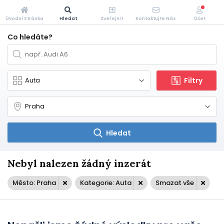
Úvodní Stránka
Hledat
Zveřejnit
Kontaktujte Nás
Účet
Co hledáte?
Filtry
Hledat
Nebyl nalezen žádný inzerát
Město: Praha
Kategorie: Auta
Smazat vše