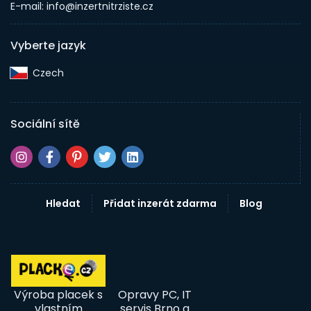
E-mail: info@inzertnitrziste.cz
Vyberte jazyk
Czech‎
Sociální sítě
Hledat
Přidat inzerát zdarma
Blog
Výroba placek s
Opravy PC, IT
vlastním
servis Brno a