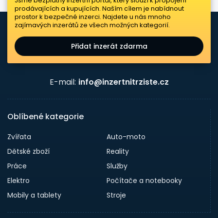
Jsme bezplatný inzertní portál, který slouží k propojení
prodávajících a kupujících. Naším cílem je nabídnout
prostor k bezpečné inzerci. Najdete u nás mnoho
zajímavých inzerátů ze všech možných kategorií.
Přidat inzerát zdarma
E-mail:
info@inzertnitrziste.cz
Oblíbené kategorie
Zvířata
Auto-moto
Dětské zboží
Reality
Práce
Služby
Elektro
Počítače a notebooky
Mobily a tablety
Stroje