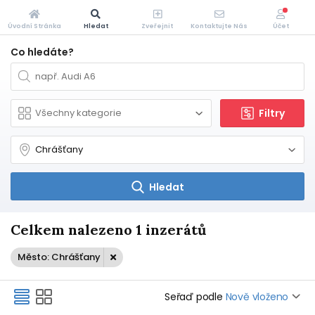
Úvodní Stránka
Hledat
Zveřejnit
Kontaktujte Nás
Účet
Co hledáte?
Filtry
Hledat
Celkem nalezeno 1 inzerátů
Město: Chrášťany
Seřaď podle
Nově vloženo