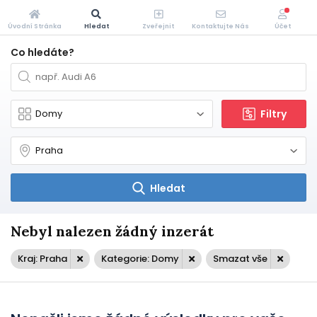
Úvodní Stránka
Hledat
Zveřejnit
Kontaktujte Nás
Účet
Co hledáte?
Filtry
Hledat
Nebyl nalezen žádný inzerát
Kraj: Praha
Kategorie: Domy
Smazat vše