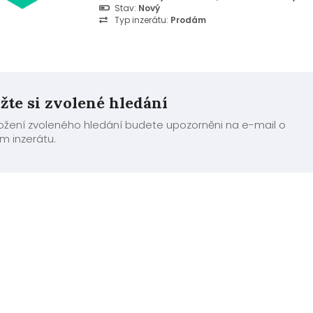
dáváme množstevní slevu. TVRDÉ DŘEVO, MÁME
Stav:
Nový
DISPOZICI. V případě zájmu, volejte na 776 1...
Typ inzerátu:
Prodám
žte si zvolené hledání
ložení zvoleného hledání budete upozorněni na e-mail o
m inzerátu.