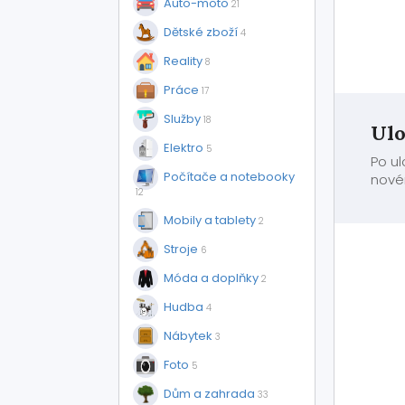
Auto-moto
21
Dětské zboží
4
Reality
8
Práce
17
Služby
18
Ulo
Elektro
5
Po u
Počítače a notebooky
nové
12
Mobily a tablety
2
Stroje
6
Móda a doplňky
2
Hudba
4
Nábytek
3
Foto
5
Dům a zahrada
33