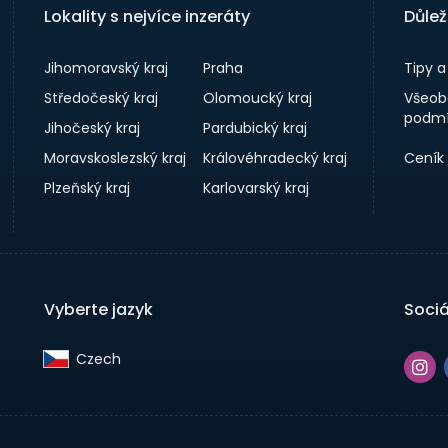
Lokality s nejvíce inzeráty
Důlež
Jihomoravský kraj
Praha
Tipy 
Středočeský kraj
Olomoucký kraj
Všeob
podmí
Jihočeský kraj
Pardubický kraj
Moravskoslezský kraj
Královéhradecký kraj
Ceník
Plzeňský kraj
Karlovarský kraj
Vyberte jazyk
Sociá
Czech‎