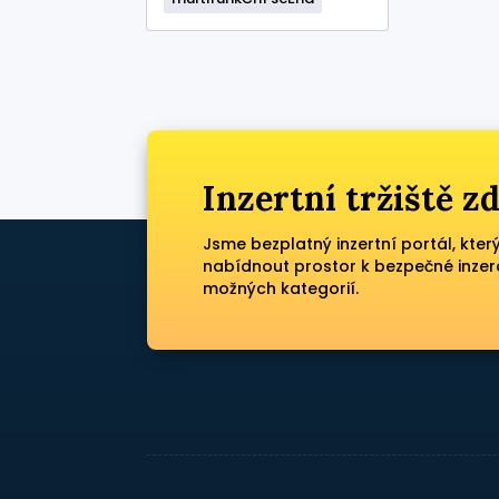
Inzertní tržiště 
Jsme bezplatný inzertní portál, kter
nabídnout prostor k bezpečné inzer
možných kategorií.