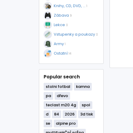
Knihy, CD, DVD, ...
1
Zábava
9
Lekce
0
Vstupenky a poukazy
0
Army
1
Ostatní
14
Popular search
stolni fotbal
kamna
pa
dřevo
teclast m20 4g
spol
d
84
2026
3d tisk
se
alpine pro
multifunkČnÍ scÉna