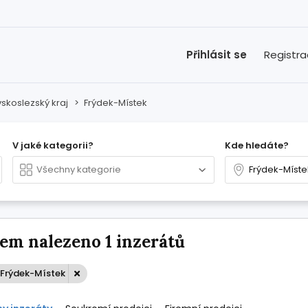
Přihlásit se
Registr
skoslezský kraj
>
Frýdek-Místek
V jaké kategorii?
Kde hledáte?
em nalezeno 1 inzerátů
 Frýdek-Místek