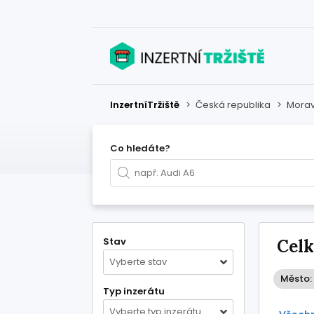
InzertníTržiště
>
Česká republika
>
Morav
Co hledáte?
Stav
Celk
Vyberte stav
Město:
Typ inzerátu
Vyberte typ inzerátu