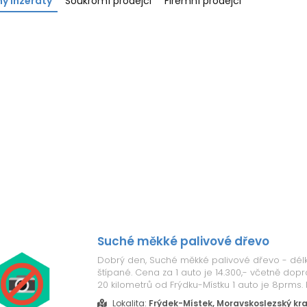
y inzeráty
Soukromí prodejci
Firemní prodejci
Suché měkké palivové dřevo
Dobrý den, Suché měkké palivové dřevo - dél
štípané. Cena za 1 auto je 14.300,- včetně dop
20 kilometrů od Frýdku-Místku 1 auto je 8prms.
máme také i jiných rozměrů v případě zájmu. 
Lokalita:
Frýdek-Místek, Moravskoslezský kra