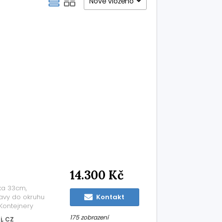
Nově vloženo
14.300 Kč
ka 33cm,
ravy do okruhu
Kontakt
 Kontejnery
Nad 16prms
175 zobrazení
j, CZ