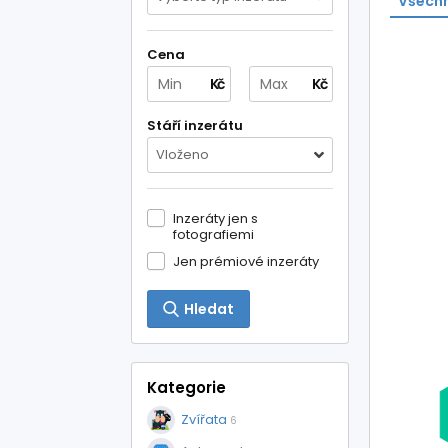
Všechn
Cena
Kč
Kč
Stáří inzerátu
Vloženo
Inzeráty jen s
fotografiemi
Jen prémiové inzeráty
Hledat
Kategorie
Zvířata
6