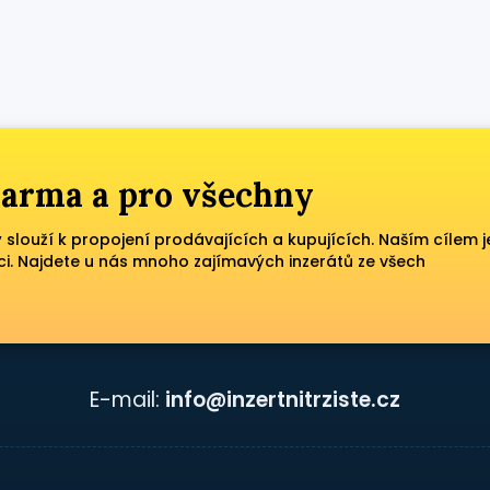
zdarma a pro všechny
ý slouží k propojení prodávajících a kupujících. Naším cílem j
ci. Najdete u nás mnoho zajímavých inzerátů ze všech
E-mail:
info@inzertnitrziste.cz