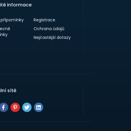
ité informace
a přípomínky
Registrace
ecné
Ochrana údajů
nky
Nejčastější dotazy
lní sítě