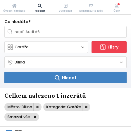
Úvodní Stránka
Hledat
Zveřejnit
Kontaktujte Nás
Účet
Co hledáte?
Filtry
Hledat
Celkem nalezeno 1 inzerátů
Město: Bílina
Kategorie: Garáže
Smazat vše