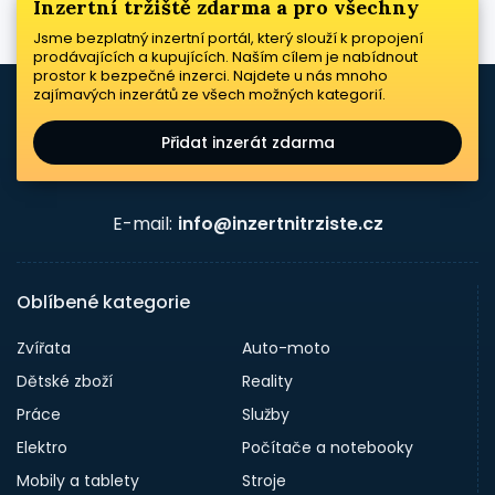
Inzertní tržiště zdarma a pro všechny
Jsme bezplatný inzertní portál, který slouží k propojení
prodávajících a kupujících. Naším cílem je nabídnout
prostor k bezpečné inzerci. Najdete u nás mnoho
zajímavých inzerátů ze všech možných kategorií.
Přidat inzerát zdarma
E-mail:
info@inzertnitrziste.cz
Oblíbené kategorie
Zvířata
Auto-moto
Dětské zboží
Reality
Práce
Služby
Elektro
Počítače a notebooky
Mobily a tablety
Stroje