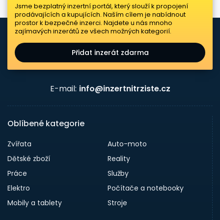
Jsme bezplatný inzertní portál, který slouží k propojení
prodávajících a kupujících. Naším cílem je nabídnout
prostor k bezpečné inzerci. Najdete u nás mnoho
zajímavých inzerátů ze všech možných kategorií.
Přidat inzerát zdarma
E-mail:
info@inzertnitrziste.cz
Oblíbené kategorie
Zvířata
Auto-moto
Dětské zboží
Reality
Práce
Služby
Elektro
Počítače a notebooky
Mobily a tablety
Stroje