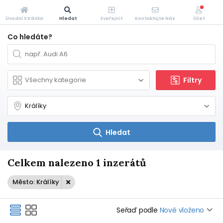
Úvodní Stránka
Hledat
Zveřejnit
Kontaktujte Nás
Účet
Co hledáte?
Filtry
Hledat
Celkem nalezeno 1 inzerátů
Město: Králíky
Seřaď podle
Nově vloženo