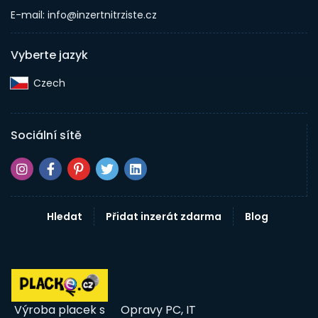
E-mail: info@inzertnitrziste.cz
Vyberte jazyk
Czech‎
Sociální sítě
Hledat
Přidat inzerát zdarma
Blog
Výroba placek s
Opravy PC, IT