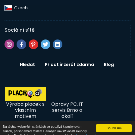
Czech‎
Sociální sítě
Hledat
Přidat inzerát zdarma
Blog
Výroba placek s
Opravy PC, IT
vlastním
servis Brno a
motivem
okolí
Na těchto webových stránkách se používá k poskytování
Souhlasím
služeb, personalizaci reklam a analýze návštěvnosti soubory
© 2026 InzertníTržiště - Inzerce, bazar