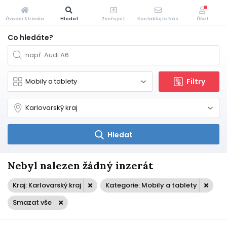
Úvodní Stránka
Hledat
Zveřejnit
Kontaktujte Nás
Účet
Co hledáte?
Filtry
Hledat
Nebyl nalezen žádný inzerát
Kraj: Karlovarský kraj
Kategorie: Mobily a tablety
Smazat vše