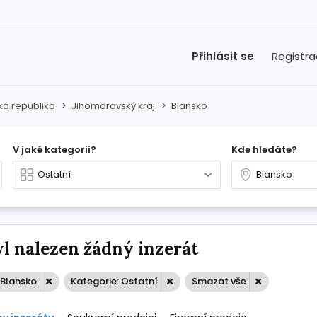
Přihlásit se
Registr
á republika
>
Jihomoravský kraj
>
Blansko
V jaké kategorii?
Kde hledáte?
l nalezen žádný inzerát
 Blansko
Kategorie: Ostatní
Smazat vše