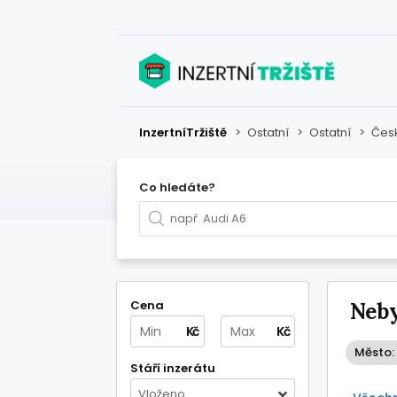
InzertníTržiště
>
Ostatní
>
Ostatní
>
Česk
Co hledáte?
Cena
Neby
Kč
Kč
Město:
Stáří inzerátu
Vloženo