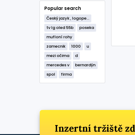
Popular search
Český jazyk , logope...
tv lg oled 55b
poseka
mufloní rohy
zamecnik
1000
u
mezi očima
d
mercedes v
bernardýn
spol
firma
Inzertní tržiště 