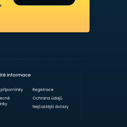
e
ité informace
a přípomínky
Registrace
ecné
Ochrana údajů
nky
Nejčastější dotazy