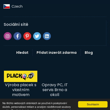
Czech‎
Sociální sítě
Hledat
Přidat inzerát zdarma
Blog
Výroba placek s
Opravy PC, IT
vlastním
servis Brno a
motivem
okolí
Na těchto webových stránkách se používá k poskytování
Souhlasím
služeb, personalizaci reklam a analýze návštěvnosti soubory
© 2026 InzertníTržiště - Inzerce, bazar