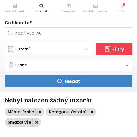
Úvodní Stránka
Hledat
Zveřejnit
Kontaktujte Nás
Účet
Co hledáte?
Filtry
Hledat
Nebyl nalezen žádný inzerát
Město: Praha
Kategorie: Ostatní
Smazat vše