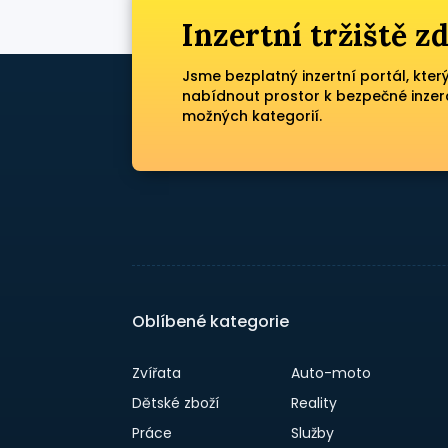
Inzertní tržiště 
Jsme bezplatný inzertní portál, kter
nabídnout prostor k bezpečné inzer
možných kategorií.
Oblíbené kategorie
Zvířata
Auto-moto
Dětské zboží
Reality
Práce
Služby