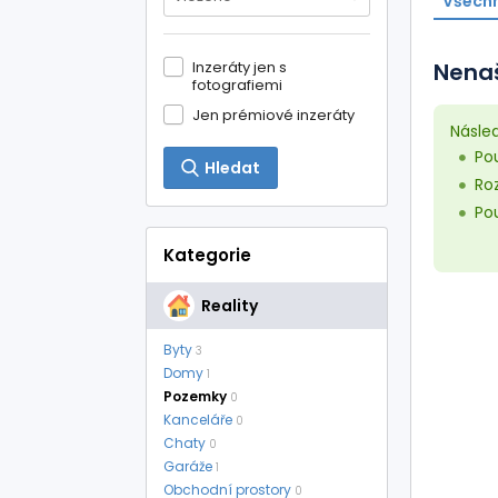
Všechn
Inzeráty jen s
Nenaš
fotografiemi
Jen prémiové inzeráty
Násle
Pou
Hledat
Roz
Pou
Kategorie
Reality
Byty
3
Domy
1
Pozemky
0
Kanceláře
0
Chaty
0
Garáže
1
Obchodní prostory
0