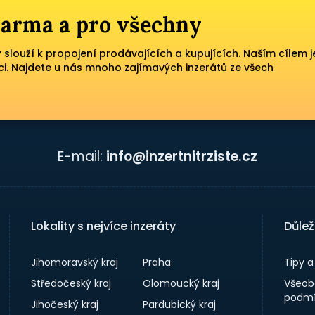
zdarma a pro všechny
ý slouží k propojení prodávajících a kupujících. Naším cílem j
ci. Najdete u nás mnoho zajímavých inzerátů ze všech
E-mail:
info@inzertnitrziste.cz
Lokality s nejvíce inzeráty
Důlež
Jihomoravský kraj
Praha
Tipy 
Středočeský kraj
Olomoucký kraj
Všeob
podmí
Jihočeský kraj
Pardubický kraj