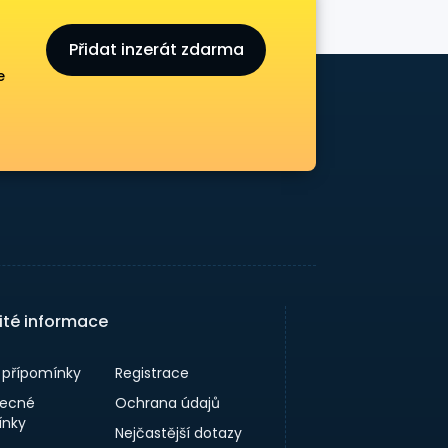
Přidat inzerát zdarma
e
ité informace
a přípomínky
Registrace
ecné
Ochrana údajů
nky
Nejčastější dotazy