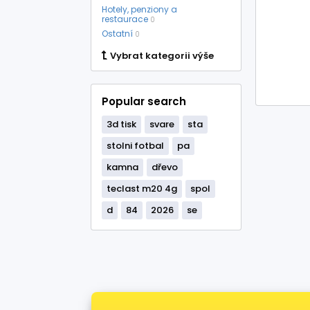
Hotely, penziony a
restaurace
0
Ostatní
0
Vybrat kategorii výše
Popular search
3d tisk
svare
sta
stolni fotbal
pa
kamna
dřevo
teclast m20 4g
spol
d
84
2026
se