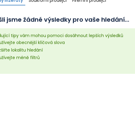
y inzeráty
Soukromí prodejci
Firemní prodejci
li jsme žádné výsledky pro vaše hledání...
dující tipy vám mohou pomoci dosáhnout lepších výsledků
žívejte obecnější klíčová slova
šiřte lokalitu hledání
žívejte méně filtrů