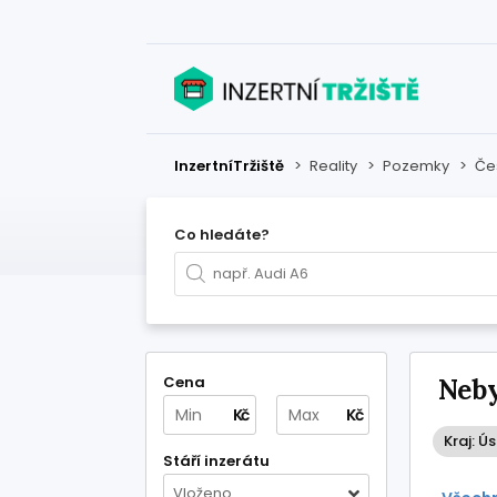
InzertníTržiště
>
Reality
>
Pozemky
>
Če
Co hledáte?
Cena
Neby
Kč
Kč
Kraj: Ú
Stáří inzerátu
Vloženo