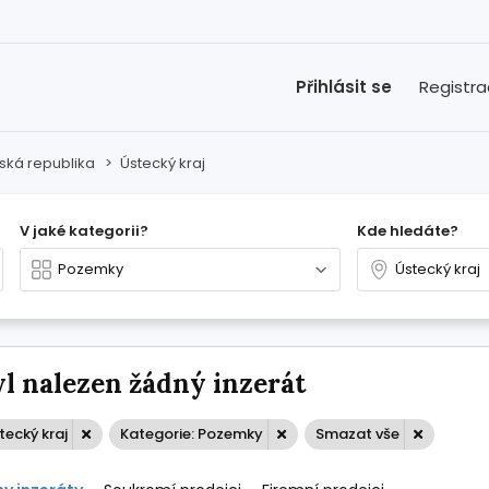
Přihlásit se
Registr
ská republika
>
Ústecký kraj
V jaké kategorii?
Kde hledáte?
l nalezen žádný inzerát
stecký kraj
Kategorie: Pozemky
Smazat vše