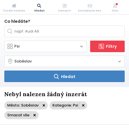
Úvodní Stránka
Hledat
Zveřejnit
Kontaktujte Nás
Účet
Co hledáte?
Filtry
Hledat
Nebyl nalezen žádný inzerát
Město: Soběslav
Kategorie: Psi
Smazat vše