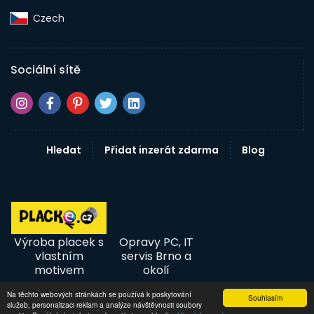
Czech‎
Sociální sítě
Hledat
Přidat inzerát zdarma
Blog
Výroba placek s
Opravy PC, IT
vlastním
servis Brno a
motivem
okolí
Na těchto webových stránkách se používá k poskytování
Souhlasím
služeb, personalizaci reklam a analýze návštěvnosti soubory
© 2026 InzertníTržiště - Inzerce, bazar