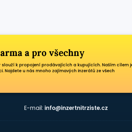
zdarma a pro všechny
ý slouží k propojení prodávajících a kupujících. Naším cílem j
ci. Najdete u nás mnoho zajímavých inzerátů ze všech
E-mail:
info@inzertnitrziste.cz