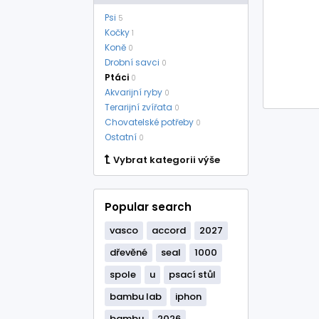
Psi
5
Kočky
1
Koně
0
Drobní savci
0
Ptáci
0
Akvarijní ryby
0
Terarijní zvířata
0
Chovatelské potřeby
0
Ostatní
0
Vybrat kategorii výše
Popular search
vasco
accord
2027
dřevěné
seal
1000
spole
u
psací stůl
bambu lab
iphon
bambu
2026