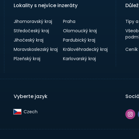
Lokality s nejvíce inzeráty
Důlež
Jihomoravský kraj
Praha
Tipy 
Středočeský kraj
Olomoucký kraj
Všeob
podmí
Jihočeský kraj
Pardubický kraj
Moravskoslezský kraj
Královéhradecký kraj
Ceník
Plzeňský kraj
Karlovarský kraj
Vyberte jazyk
Sociá
Czech‎