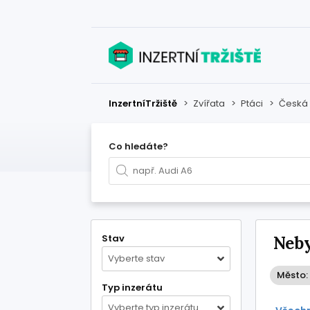
InzertníTržiště
>
Zvířata
>
Ptáci
>
Česká 
Co hledáte?
Stav
Neby
Vyberte stav
Město:
Typ inzerátu
Vyberte typ inzerátu