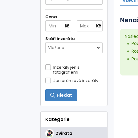
Všechn
Cena
Nenaš
Kč
Kč
Násle
Stáří inzerátu
Pou
Vloženo
Roz
Pou
Inzeráty jen s
fotografiemi
Jen prémiové inzeráty
Hledat
Kategorie
Zvířata