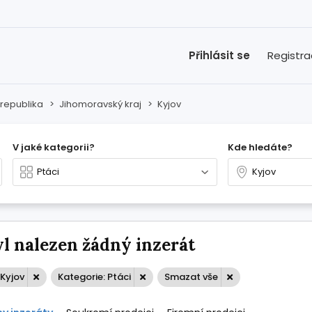
Přihlásit se
Registr
republika
>
Jihomoravský kraj
>
Kyjov
V jaké kategorii?
Kde hledáte?
l nalezen žádný inzerát
 Kyjov
Kategorie: Ptáci
Smazat vše