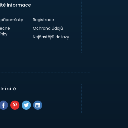
ité informace
a přípomínky
Registrace
ecné
Ochrana údajů
nky
Nejčastější dotazy
lní sítě