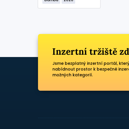
Inzertní tržiště 
Jsme bezplatný inzertní portál, kter
nabídnout prostor k bezpečné inzer
možných kategorií.