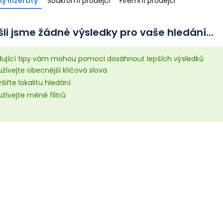
y inzeráty
Soukromí prodejci
Firemní prodejci
li jsme žádné výsledky pro vaše hledání...
dující tipy vám mohou pomoci dosáhnout lepších výsledků
žívejte obecnější klíčová slova
šiřte lokalitu hledání
žívejte méně filtrů