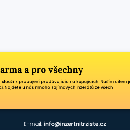
zdarma a pro všechny
ý slouží k propojení prodávajících a kupujících. Naším cílem j
ci. Najdete u nás mnoho zajímavých inzerátů ze všech
E-mail:
info@inzertnitrziste.cz