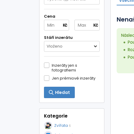
Všechn
Cena
Nenaš
Kč
Kč
Násle
Stáří inzerátu
Pou
Vloženo
Roz
Pou
Inzeráty jen s
fotografiemi
Jen prémiové inzeráty
Hledat
Kategorie
Zvířata
6