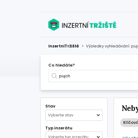
InzertníTržiště
>
Výsledky vyhledávání: pu
Co hledáte?
Stav
Neby
Vyberte stav
Klíčová
Typ inzerátu
Vyberte typ inzerátu