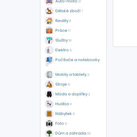
Auto-moto
21
Dětské zboží
7
Reality
8
Práce
17
Služby
18
Elektro
5
Počítače a notebooky
12
Mobily a tablety
2
Stroje
6
Móda a doplňky
2
Hudba
4
Nábytek
3
Foto
5
Dům a zahrada
33