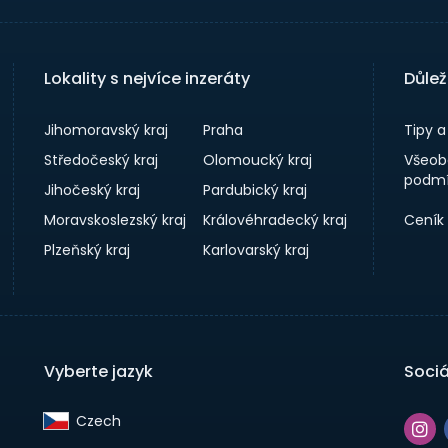
Lokality s nejvíce inzeráty
Důlež
Jihomoravský kraj
Praha
Tipy 
Středočeský kraj
Olomoucký kraj
Všeob
podmí
Jihočeský kraj
Pardubický kraj
Moravskoslezský kraj
Královéhradecký kraj
Ceník
Plzeňský kraj
Karlovarský kraj
Vyberte jazyk
Sociá
Czech‎