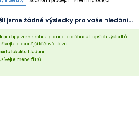
y inzeráty
Soukromí prodejci
Firemní prodejci
li jsme žádné výsledky pro vaše hledání...
dující tipy vám mohou pomoci dosáhnout lepších výsledků
žívejte obecnější klíčová slova
šiřte lokalitu hledání
žívejte méně filtrů