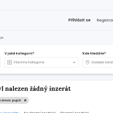
Přihlásit se
Registr
jch
V jaké kategorii?
Kde hledáte?
l nalezen žádný inzerát
 slova: pujch