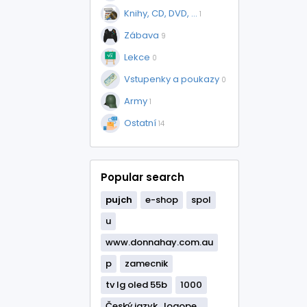
Knihy, CD, DVD, ...
1
Zábava
9
Lekce
0
Vstupenky a poukazy
0
Army
1
Ostatní
14
Popular search
pujch
e-shop
spol
u
www.donnahay.com.au
p
zamecnik
tv lg oled 55b
1000
Český jazyk , logope...