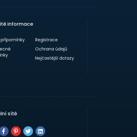
ité informace
a přípomínky
Registrace
ecné
Ochrana údajů
nky
Nejčastější dotazy
lní sítě