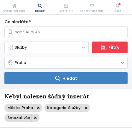
Úvodní Stránka
Hledat
Zveřejnit
Kontaktujte Nás
Účet
Co hledáte?
Filtry
Hledat
Nebyl nalezen žádný inzerát
Město: Praha
Kategorie: Služby
Smazat vše