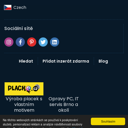
Czech‎
Sociální sítě
Hledat
Přidat inzerát zdarma
Blog
Výroba placek s
Opravy PC, IT
vlastním
servis Brno a
motivem
okolí
Na těchto webových stránkách se používá k poskytování
Souhlasím
služeb, personalizaci reklam a analýze návštěvnosti soubory
© 2026 InzertníTržiště - Inzerce, bazar